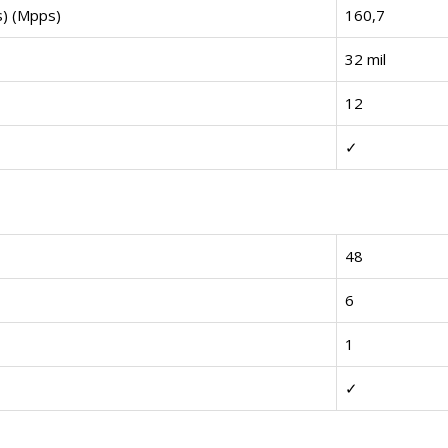
) (Mpps)
160,7
32 mil
12
✓
48
6
1
✓