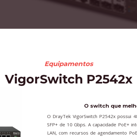
Equipamentos
VigorSwitch P2542x
O switch que melh
O DrayTek VigorSwitch P2542x possui 48 
SFP+ de 10 Gbps. A capacidade PoE+ int
LAN, com recursos de agendamento PoE 