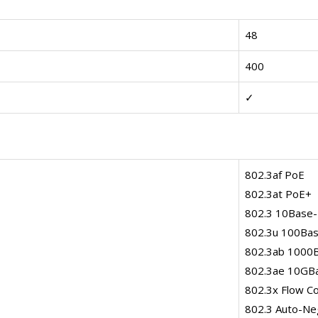
48
400
✓
802.3af PoE
802.3at PoE+
802.3 10Base
802.3u 100Ba
802.3ab 1000
802.3ae 10GB
802.3x Flow Co
802.3 Auto-Neg