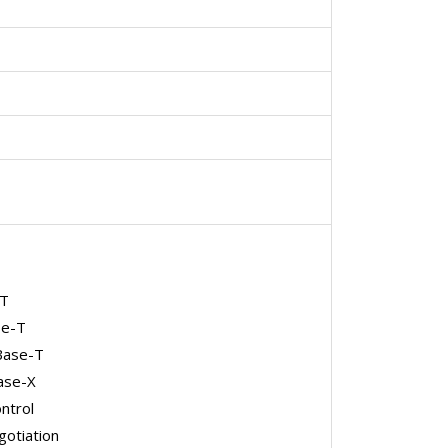
-T
se-T
Base-T
ase-X
ntrol
otiation